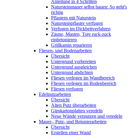
Anleitung in 4 Schritten
Natursteinmauer selbst bauen: So geht's
richtig
Pflastern mit Naturstein
Natursteinpflaster verfugen
Verfugen im Dickbettverfahren
Zäune, Masten, Tore ruck-zuck
einbetonieren
Grillkamin reparieren
Fliesen- und Bodenarbeiten
Übersicht
Untergrund vorbereiten
Untergrund ausgleichen
Untergrund abdichten
Fliesen verlegen im Wandbereich
Fliesen verlegen im Bodenbereich
Fliesen verfugen
Edelputzarbeiten
Übersicht
Alten Putz überarbeiten
Gipskartonplatten veredeln
Neue Wände verputzen und veredeln
Mauer-, Putz- und Betonierarbeiten
Übersicht
Erstellen einer Wand