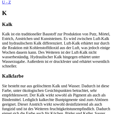
U - Z
K
Kalk
Kalk ist ein traditioneller Baustoff zur Produktion von Putz, Mörtel,
Estrich, Anstrichen und Kunststeinen. Es wird zwischen Luft-Kalk
und hydraulischem Kalk differenziert. Luft-Kalk erhärtet nur durch
die Reaktion mit Kohlenstoffdioxid aus der Luft, was jedoch einige
Wochen dauern kann. Des Weiteren ist der Luft-Kalk nicht
wasserbeständig. Hydraulischer Kalk hingegen erhärtet unter
Wasserzugabe. Außerdem ist er druckfester und erhärtet wesentlich
schneller.
Kalkfarbe
Sie besteht nur aus gelöschtem Kalk und Wasser. Dadurch ist diese
Farbe, unter ökologischen Gesichtspunkten betrachtet, sehr
empfehlenswert. Der Kalk wirkt sowohl als Pigment als auch als
Bindemittel. Lediglich kalkechte Buntpigmente sind zum Abtönen
geeignet. Dieser Anstrich wirkt sowohl desinfizierend als auch
fungizid und ist des Weiteren feuchtigkeitstunempfindlich. Dadurch
eignet sich die Farbe auch für Küchen, Bäder und Keller. Saurer