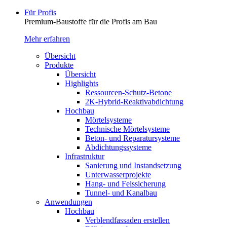
Für Profis
Premium-Baustoffe für die Profis am Bau
Mehr erfahren
Übersicht
Produkte
Übersicht
Highlights
Ressourcen-Schutz-Betone
2K-Hybrid-Reaktivab­dichtung
Hochbau
Mörtelsysteme
Technische Mörtelsysteme
Beton- und Reparatursysteme
Abdichtungssysteme
Infrastruktur
Sanierung und Instandsetzung
Unterwasserprojekte
Hang- und Felssicherung
Tunnel- und Kanalbau
Anwendungen
Hochbau
Verblendfassaden erstellen