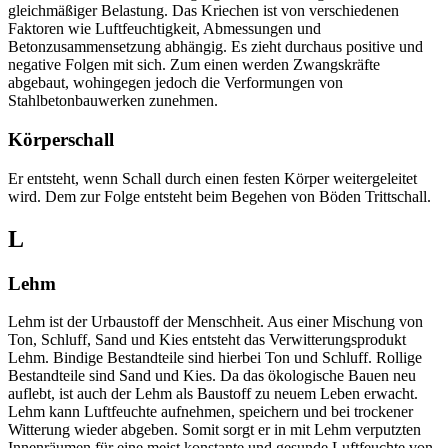
gleichmäßiger Belastung. Das Kriechen ist von verschiedenen
Faktoren wie Luftfeuchtigkeit, Abmessungen und
Betonzusammensetzung abhängig. Es zieht durchaus positive und
negative Folgen mit sich. Zum einen werden Zwangskräfte
abgebaut, wohingegen jedoch die Verformungen von
Stahlbetonbauwerken zunehmen.
Körperschall
Er entsteht, wenn Schall durch einen festen Körper weitergeleitet
wird. Dem zur Folge entsteht beim Begehen von Böden Trittschall.
L
Lehm
Lehm ist der Urbaustoff der Menschheit. Aus einer Mischung von
Ton, Schluff, Sand und Kies entsteht das Verwitterungsprodukt
Lehm. Bindige Bestandteile sind hierbei Ton und Schluff. Rollige
Bestandteile sind Sand und Kies. Da das ökologische Bauen neu
auflebt, ist auch der Lehm als Baustoff zu neuem Leben erwacht.
Lehm kann Luftfeuchte aufnehmen, speichern und bei trockener
Witterung wieder abgeben. Somit sorgt er in mit Lehm verputzten
Innenräumen für eine meist konstante und gesunde Luftfeuchte von