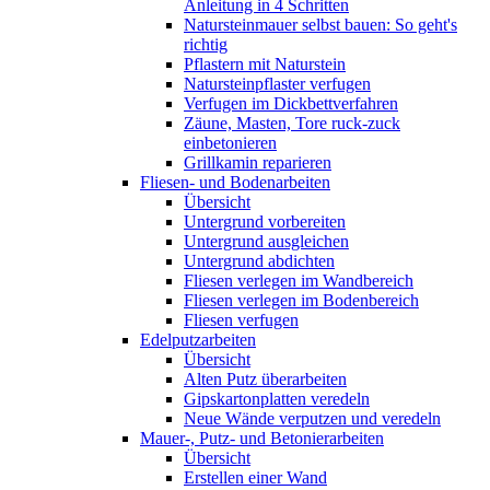
Anleitung in 4 Schritten
Natursteinmauer selbst bauen: So geht's
richtig
Pflastern mit Naturstein
Natursteinpflaster verfugen
Verfugen im Dickbettverfahren
Zäune, Masten, Tore ruck-zuck
einbetonieren
Grillkamin reparieren
Fliesen- und Bodenarbeiten
Übersicht
Untergrund vorbereiten
Untergrund ausgleichen
Untergrund abdichten
Fliesen verlegen im Wandbereich
Fliesen verlegen im Bodenbereich
Fliesen verfugen
Edelputzarbeiten
Übersicht
Alten Putz überarbeiten
Gipskartonplatten veredeln
Neue Wände verputzen und veredeln
Mauer-, Putz- und Betonierarbeiten
Übersicht
Erstellen einer Wand