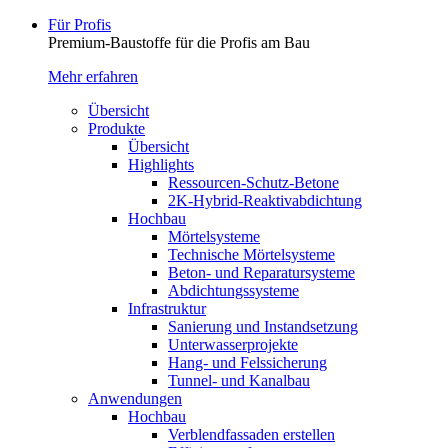
Für Profis
Premium-Baustoffe für die Profis am Bau
Mehr erfahren
Übersicht
Produkte
Übersicht
Highlights
Ressourcen-Schutz-Betone
2K-Hybrid-Reaktivab­dichtung
Hochbau
Mörtelsysteme
Technische Mörtelsysteme
Beton- und Reparatursysteme
Abdichtungssysteme
Infrastruktur
Sanierung und Instandsetzung
Unterwasserprojekte
Hang- und Felssicherung
Tunnel- und Kanalbau
Anwendungen
Hochbau
Verblendfassaden erstellen