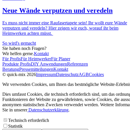
Neue Wände verputzen und veredeln
Es muss nicht immer eine Raufasertapete sein! Ihr wollt eure Wände
verputzen und veredeln? Hier zeigen wir euch, worauf ihr beim
Heimwerken achten müsst.
So wird's gemacht
Sie haben noch Fragen?
Wir helfen gerne.
Kontakt
Für Profis
Für Heimwerker
Für Planer
Produkte Profis
DIY Anwendungen
Referenzen
Beratung
Pressemitteilungen
Kontakt
© quick-mix 2026
Impressum
Datenschutz
AGB
Cookies
Wir verwenden Cookies, um Ihnen das bestmögliche Website-Erlebnis
Dies umfasst Cookies, die technisch erforderlich sind, um das ordnu
Funktionieren der Website zu gewährleisten, sowie Cookies, die aussc
anonymen statistischen Zwecken verwendet werden. Weitere Informa
Sie in unserer
Datenschutzerklärung
.
Technisch erforderlich
Statistik