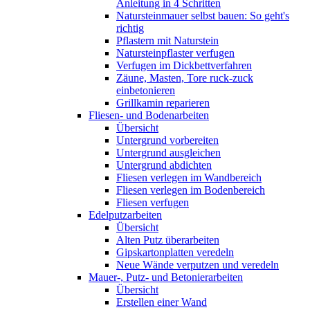
Anleitung in 4 Schritten
Natursteinmauer selbst bauen: So geht's
richtig
Pflastern mit Naturstein
Natursteinpflaster verfugen
Verfugen im Dickbettverfahren
Zäune, Masten, Tore ruck-zuck
einbetonieren
Grillkamin reparieren
Fliesen- und Bodenarbeiten
Übersicht
Untergrund vorbereiten
Untergrund ausgleichen
Untergrund abdichten
Fliesen verlegen im Wandbereich
Fliesen verlegen im Bodenbereich
Fliesen verfugen
Edelputzarbeiten
Übersicht
Alten Putz überarbeiten
Gipskartonplatten veredeln
Neue Wände verputzen und veredeln
Mauer-, Putz- und Betonierarbeiten
Übersicht
Erstellen einer Wand