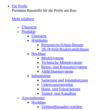
Für Profis
Premium-Baustoffe für die Profis am Bau
Mehr erfahren
Übersicht
Produkte
Übersicht
Highlights
Ressourcen-Schutz-Betone
2K-Hybrid-Reaktivab­dichtung
Hochbau
Mörtelsysteme
Technische Mörtelsysteme
Beton- und Reparatursysteme
Abdichtungssysteme
Infrastruktur
Sanierung und Instandsetzung
Unterwasserprojekte
Hang- und Felssicherung
Tunnel- und Kanalbau
Anwendungen
Hochbau
Verblendfassaden erstellen