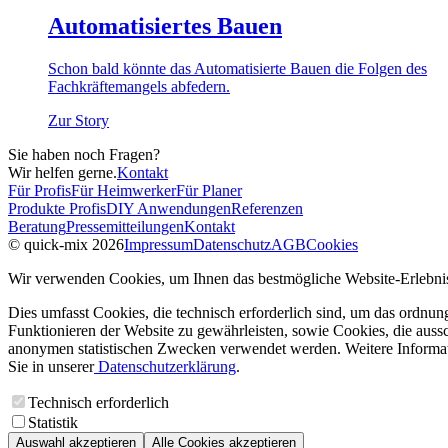
Automatisiertes Bauen
Schon bald könnte das Automatisierte Bauen die Folgen des
Fachkräfte­mangels abfedern.
Zur Story
Sie haben noch Fragen?
Wir helfen gerne.
Kontakt
Für Profis
Für Heimwerker
Für Planer
Produkte Profis
DIY Anwendungen
Referenzen
Beratung
Pressemitteilungen
Kontakt
© quick-mix 2026
Impressum
Datenschutz
AGB
Cookies
Wir verwenden Cookies, um Ihnen das bestmögliche Website-Erlebnis
Dies umfasst Cookies, die technisch erforderlich sind, um das ordnu
Funktionieren der Website zu gewährleisten, sowie Cookies, die aussc
anonymen statistischen Zwecken verwendet werden. Weitere Informa
Sie in unserer
Datenschutzerklärung
.
Technisch erforderlich
Statistik
Auswahl akzeptieren
Alle Cookies akzeptieren