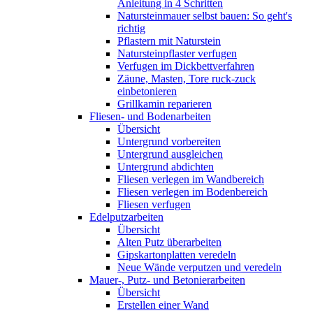
Anleitung in 4 Schritten
Natursteinmauer selbst bauen: So geht's
richtig
Pflastern mit Naturstein
Natursteinpflaster verfugen
Verfugen im Dickbettverfahren
Zäune, Masten, Tore ruck-zuck
einbetonieren
Grillkamin reparieren
Fliesen- und Bodenarbeiten
Übersicht
Untergrund vorbereiten
Untergrund ausgleichen
Untergrund abdichten
Fliesen verlegen im Wandbereich
Fliesen verlegen im Bodenbereich
Fliesen verfugen
Edelputzarbeiten
Übersicht
Alten Putz überarbeiten
Gipskartonplatten veredeln
Neue Wände verputzen und veredeln
Mauer-, Putz- und Betonierarbeiten
Übersicht
Erstellen einer Wand