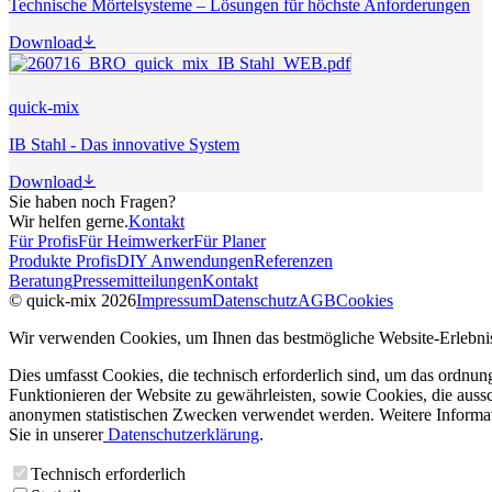
Technische Mörtelsysteme – Lösungen für höchste Anforderungen
Download
quick-mix
IB Stahl - Das innovative System
Download
Sie haben noch Fragen?
Wir helfen gerne.
Kontakt
Für Profis
Für Heimwerker
Für Planer
Produkte Profis
DIY Anwendungen
Referenzen
Beratung
Pressemitteilungen
Kontakt
© quick-mix 2026
Impressum
Datenschutz
AGB
Cookies
Wir verwenden Cookies, um Ihnen das bestmögliche Website-Erlebnis
Dies umfasst Cookies, die technisch erforderlich sind, um das ordnu
Funktionieren der Website zu gewährleisten, sowie Cookies, die aussc
anonymen statistischen Zwecken verwendet werden. Weitere Informa
Sie in unserer
Datenschutzerklärung
.
Technisch erforderlich