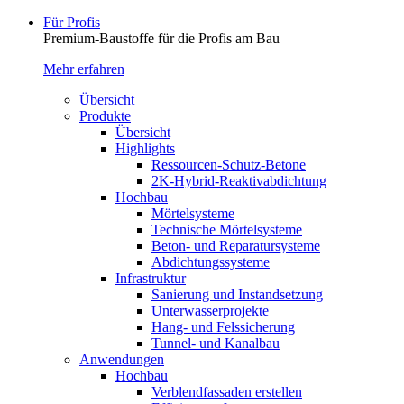
Für Profis
Premium-Baustoffe für die Profis am Bau
Mehr erfahren
Übersicht
Produkte
Übersicht
Highlights
Ressourcen-Schutz-Betone
2K-Hybrid-Reaktivab­dichtung
Hochbau
Mörtelsysteme
Technische Mörtelsysteme
Beton- und Reparatursysteme
Abdichtungssysteme
Infrastruktur
Sanierung und Instandsetzung
Unterwasserprojekte
Hang- und Felssicherung
Tunnel- und Kanalbau
Anwendungen
Hochbau
Verblendfassaden erstellen