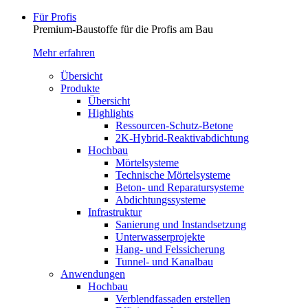
Für Profis
Premium-Baustoffe für die Profis am Bau
Mehr erfahren
Übersicht
Produkte
Übersicht
Highlights
Ressourcen-Schutz-Betone
2K-Hybrid-Reaktivab­dichtung
Hochbau
Mörtelsysteme
Technische Mörtelsysteme
Beton- und Reparatursysteme
Abdichtungssysteme
Infrastruktur
Sanierung und Instandsetzung
Unterwasserprojekte
Hang- und Felssicherung
Tunnel- und Kanalbau
Anwendungen
Hochbau
Verblendfassaden erstellen