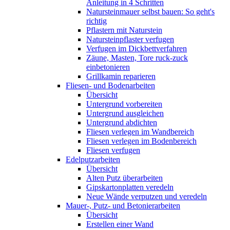
Anleitung in 4 Schritten
Natursteinmauer selbst bauen: So geht's
richtig
Pflastern mit Naturstein
Natursteinpflaster verfugen
Verfugen im Dickbettverfahren
Zäune, Masten, Tore ruck-zuck
einbetonieren
Grillkamin reparieren
Fliesen- und Bodenarbeiten
Übersicht
Untergrund vorbereiten
Untergrund ausgleichen
Untergrund abdichten
Fliesen verlegen im Wandbereich
Fliesen verlegen im Bodenbereich
Fliesen verfugen
Edelputzarbeiten
Übersicht
Alten Putz überarbeiten
Gipskartonplatten veredeln
Neue Wände verputzen und veredeln
Mauer-, Putz- und Betonierarbeiten
Übersicht
Erstellen einer Wand