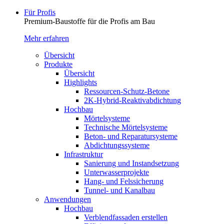
Für Profis
Premium-Baustoffe für die Profis am Bau
Mehr erfahren
Übersicht
Produkte
Übersicht
Highlights
Ressourcen-Schutz-Betone
2K-Hybrid-Reaktivab­dichtung
Hochbau
Mörtelsysteme
Technische Mörtelsysteme
Beton- und Reparatursysteme
Abdichtungssysteme
Infrastruktur
Sanierung und Instandsetzung
Unterwasserprojekte
Hang- und Felssicherung
Tunnel- und Kanalbau
Anwendungen
Hochbau
Verblendfassaden erstellen