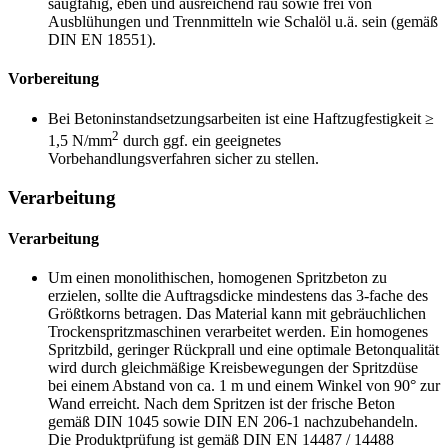
saugfähig, eben und ausreichend rau sowie frei von
Ausblühungen und Trennmitteln wie Schalöl u.ä. sein (gemäß
DIN EN 18551).
Vorbereitung
Bei Betoninstandsetzungsarbeiten ist eine Haftzugfestigkeit ≥
2
1,5 N/mm
durch ggf. ein geeignetes
Vorbehandlungsverfahren sicher zu stellen.
Verarbeitung
Verarbeitung
Um einen monolithischen, homogenen Spritzbeton zu
erzielen, sollte die Auftragsdicke mindestens das 3-fache des
Größtkorns betragen. Das Material kann mit gebräuchlichen
Trockenspritzmaschinen verarbeitet werden. Ein homogenes
Spritzbild, geringer Rückprall und eine optimale Betonqualität
wird durch gleichmäßige Kreisbewegungen der Spritzdüse
bei einem Abstand von ca. 1 m und einem Winkel von 90° zur
Wand erreicht. Nach dem Spritzen ist der frische Beton
gemäß DIN 1045 sowie DIN EN 206-1 nachzubehandeln.
Die Produktprüfung ist gemäß DIN EN 14487 / 14488