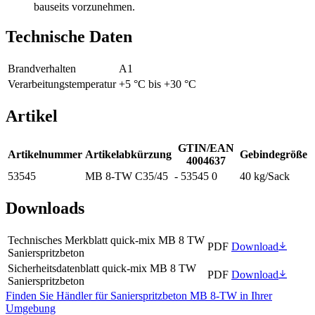
bauseits vorzunehmen.
Technische Daten
Brandverhalten
A1
Verarbeitungstemperatur
+5 °C bis +30 °C
Artikel
GTIN/EAN
Artikelnummer
Artikelabkürzung
Gebindegröße
4004637
53545
MB 8-TW C35/45
- 53545 0
40 kg/Sack
Downloads
Technisches Merkblatt quick-mix MB 8 TW
PDF
Download
Sanierspritzbeton
Sicherheitsdatenblatt quick-mix MB 8 TW
PDF
Download
Sanierspritzbeton
Finden Sie Händler für Sanierspritzbeton MB 8-TW in Ihrer
Umgebung