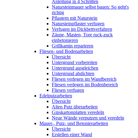
Anleitung in 4 Schritten
Natursteinmauer selbst bauen: So geht's
richtig
Pflastern mit Naturstein
Natursteinpflaster verfugen
Verfugen im Dickbettverfahren
Zäune, Masten, Tore ruck-zuck
einbetonieren
Grillkamin reparieren
Fliesen- und Bodenarbeiten
Übersicht
Untergrund vorbereiten
Untergrund ausgleichen
Untergrund abdichten
Fliesen verlegen im Wandbereich
Fliesen verlegen im Bodenbereich
Fliesen verfugen
Edelputzarbeiten
Übersicht
Alten Putz überarbeiten
Gipskartonplatten veredeln
Neue Wände verputzen und veredeln
Mauer-, Putz- und Betonierarbeiten
Übersicht
Erstellen einer Wand