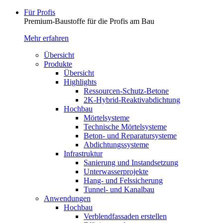
Für Profis
Premium-Baustoffe für die Profis am Bau
Mehr erfahren
Übersicht
Produkte
Übersicht
Highlights
Ressourcen-Schutz-Betone
2K-Hybrid-Reaktivab­dichtung
Hochbau
Mörtelsysteme
Technische Mörtelsysteme
Beton- und Reparatursysteme
Abdichtungssysteme
Infrastruktur
Sanierung und Instandsetzung
Unterwasserprojekte
Hang- und Felssicherung
Tunnel- und Kanalbau
Anwendungen
Hochbau
Verblendfassaden erstellen