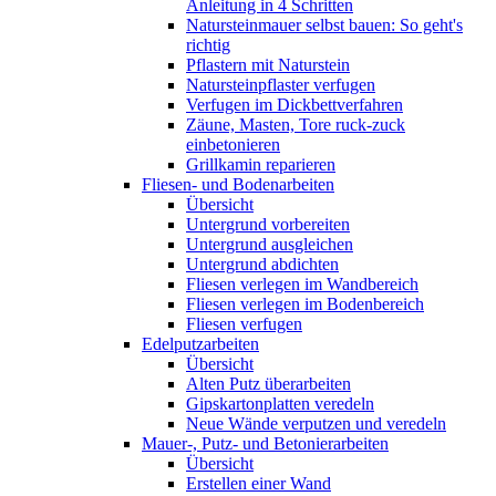
Anleitung in 4 Schritten
Natursteinmauer selbst bauen: So geht's
richtig
Pflastern mit Naturstein
Natursteinpflaster verfugen
Verfugen im Dickbettverfahren
Zäune, Masten, Tore ruck-zuck
einbetonieren
Grillkamin reparieren
Fliesen- und Bodenarbeiten
Übersicht
Untergrund vorbereiten
Untergrund ausgleichen
Untergrund abdichten
Fliesen verlegen im Wandbereich
Fliesen verlegen im Bodenbereich
Fliesen verfugen
Edelputzarbeiten
Übersicht
Alten Putz überarbeiten
Gipskartonplatten veredeln
Neue Wände verputzen und veredeln
Mauer-, Putz- und Betonierarbeiten
Übersicht
Erstellen einer Wand