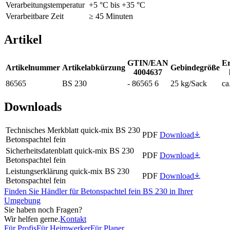
Verarbeitungstemperatur
+5 °C bis +35 °C
Verarbeitbare Zeit
≥ 45 Minuten
Artikel
GTIN/EAN
Er
Artikelnummer
Artikelabkürzung
Gebindegröße
4004637
86565
BS 230
- 86565 6
25 kg/Sack
ca
Downloads
Technisches Merkblatt quick-mix BS 230
PDF
Download
Betonspachtel fein
Sicherheitsdatenblatt quick-mix BS 230
PDF
Download
Betonspachtel fein
Leistungserklärung quick-mix BS 230
PDF
Download
Betonspachtel fein
Finden Sie Händler für Betonspachtel fein BS 230 in Ihrer
Umgebung
Sie haben noch Fragen?
Wir helfen gerne.
Kontakt
Für Profis
Für Heimwerker
Für Planer