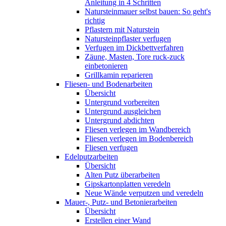
Anleitung in 4 Schritten
Natursteinmauer selbst bauen: So geht's
richtig
Pflastern mit Naturstein
Natursteinpflaster verfugen
Verfugen im Dickbettverfahren
Zäune, Masten, Tore ruck-zuck
einbetonieren
Grillkamin reparieren
Fliesen- und Bodenarbeiten
Übersicht
Untergrund vorbereiten
Untergrund ausgleichen
Untergrund abdichten
Fliesen verlegen im Wandbereich
Fliesen verlegen im Bodenbereich
Fliesen verfugen
Edelputzarbeiten
Übersicht
Alten Putz überarbeiten
Gipskartonplatten veredeln
Neue Wände verputzen und veredeln
Mauer-, Putz- und Betonierarbeiten
Übersicht
Erstellen einer Wand