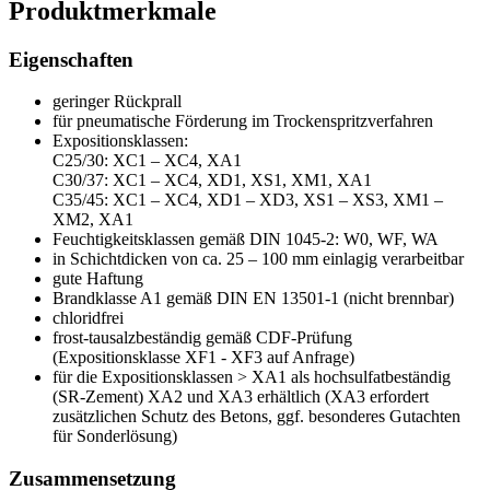
Produktmerkmale
Eigenschaften
geringer Rückprall
für pneumatische Förderung im Trockenspritzverfahren
Expositionsklassen:
C25/30: XC1 – XC4, XA1
C30/37: XC1 – XC4, XD1, XS1, XM1, XA1
C35/45: XC1 – XC4, XD1 – XD3, XS1 – XS3, XM1 –
XM2, XA1
Feuchtigkeitsklassen gemäß DIN 1045-2: W0, WF, WA
in Schichtdicken von ca. 25 – 100 mm einlagig verarbeitbar
gute Haftung
Brandklasse A1 gemäß DIN EN 13501-1 (nicht brennbar)
chloridfrei
frost-tausalzbeständig gemäß CDF-Prüfung
(Expositionsklasse XF1 - XF3 auf Anfrage)
für die Expositionsklassen > XA1 als hochsulfatbeständig
(SR-Zement) XA2 und XA3 erhältlich (XA3 erfordert
zusätzlichen Schutz des Betons, ggf. besonderes Gutachten
für Sonderlösung)
Zusammensetzung