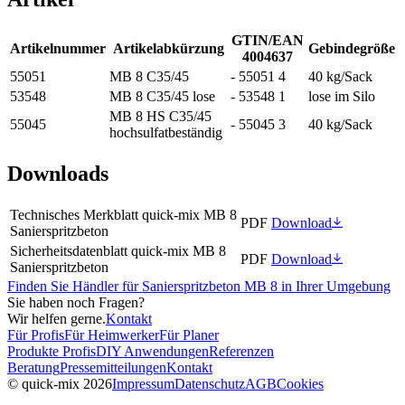
GTIN/EAN
Artikelnummer
Artikelabkürzung
Gebindegröße
4004637
55051
MB 8 C35/45
- 55051 4
40 kg/Sack
53548
MB 8 C35/45 lose
- 53548 1
lose im Silo
MB 8 HS C35/45
55045
- 55045 3
40 kg/Sack
hochsulfatbeständig
Downloads
Technisches Merkblatt quick-mix MB 8
PDF
Download
Sanierspritzbeton
Sicherheitsdatenblatt quick-mix MB 8
PDF
Download
Sanierspritzbeton
Finden Sie Händler für Sanierspritzbeton MB 8 in Ihrer Umgebung
Sie haben noch Fragen?
Wir helfen gerne.
Kontakt
Für Profis
Für Heimwerker
Für Planer
Produkte Profis
DIY Anwendungen
Referenzen
Beratung
Pressemitteilungen
Kontakt
© quick-mix 2026
Impressum
Datenschutz
AGB
Cookies