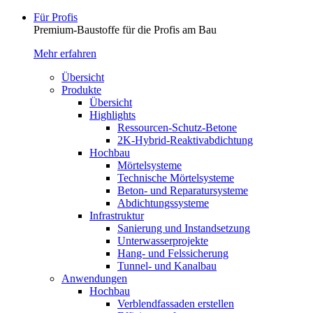
Für Profis
Premium-Baustoffe für die Profis am Bau
Mehr erfahren
Übersicht
Produkte
Übersicht
Highlights
Ressourcen-Schutz-Betone
2K-Hybrid-Reaktivab­dichtung
Hochbau
Mörtelsysteme
Technische Mörtelsysteme
Beton- und Reparatursysteme
Abdichtungssysteme
Infrastruktur
Sanierung und Instandsetzung
Unterwasserprojekte
Hang- und Felssicherung
Tunnel- und Kanalbau
Anwendungen
Hochbau
Verblendfassaden erstellen