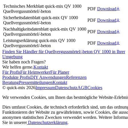
Technisches Merkblatt quick-mix QV 1000
PDF
Download
Quellvergussmörtel/-beton
Sicherheitsdatenblatt quick-mix QV 1000
PDF
Download
Quellvergussmörtel/-beton
Nachhaltigkeitsdatenblatt quick-mix QV 1000
PDF
Download
Quellvergussmörtel/-beton
Leistungserklärung quick-mix QV 1000
PDF
Download
Quellvergussmörtel/-beton
Finden Sie Händler für Quellvergussmörtel/-beton QV 1000 in Ihrer
Umgebung
Sie haben noch Fragen?
Wir helfen gerne.
Kontakt
Für Profis
Für Heimwerker
Für Planer
Produkte Profis
DIY Anwendungen
Referenzen
Beratung
Pressemitteilungen
Kontakt
© quick-mix 2026
Impressum
Datenschutz
AGB
Cookies
Wir verwenden Cookies, um Ihnen das bestmögliche Website-Erlebnis
Dies umfasst Cookies, die technisch erforderlich sind, um das ordnu
Funktionieren der Website zu gewährleisten, sowie Cookies, die aussc
anonymen statistischen Zwecken verwendet werden. Weitere Informa
Sie in unserer
Datenschutzerklärung
.