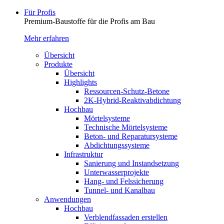
Für Profis
Premium-Baustoffe für die Profis am Bau
Mehr erfahren
Übersicht
Produkte
Übersicht
Highlights
Ressourcen-Schutz-Betone
2K-Hybrid-Reaktivab­dichtung
Hochbau
Mörtelsysteme
Technische Mörtelsysteme
Beton- und Reparatursysteme
Abdichtungssysteme
Infrastruktur
Sanierung und Instandsetzung
Unterwasserprojekte
Hang- und Felssicherung
Tunnel- und Kanalbau
Anwendungen
Hochbau
Verblendfassaden erstellen