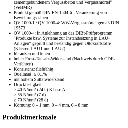
zementgebundenem Vergussbeton und Vergussmörtel"
(VeBMR)
Produkt gemäß DIN EN 1504-6 - Verankerung von
Bewehrungsstäben
QV 1000-1 / QV 1000-4: WW-Vergussmörtel gemäß DIN
19573
QV 1000-4: In Anlehnung an das DIBt-Prüfprogramm
"Produkte bzw. Systeme zur Instandsetzung in LAU-
Anlagen" geprüft und beständig gegen Ottokraftstoffe
(Klassen LAU1 und LAU2)
für außen und innen
hoher Frost-Tausalz-Widerstand (Nachweis durch
CDF-
Verfahren)
Konsistenz: fließfähig
Quellmaß: ≥ 0,1%
mit hohem Sulfatwiderstand
Druckfestigkeit:
≥ 40 N/mm² (24 h) Klasse A
≥ 55 N/mm² (7 d)
≥ 70 N/mm² (28 d)
Körnung: 0 – 1 mm, 0 – 4 mm, 0 – 8 mm
Produktmerkmale