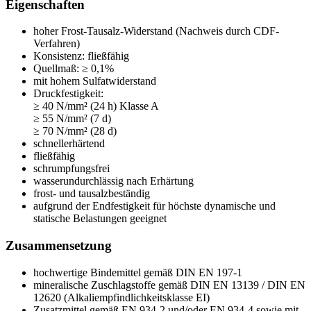
Eigenschaften
hoher Frost-Tausalz-Widerstand (Nachweis durch
CDF-
Verfahren)
Konsistenz: fließfähig
Quellmaß: ≥ 0,1%
mit hohem Sulfatwiderstand
Druckfestigkeit:
≥ 40 N/mm² (24 h) Klasse A
≥ 55 N/mm² (7 d)
≥ 70 N/mm² (28 d)
schnellerhärtend
fließfähig
schrumpfungsfrei
wasserundurchlässig nach Erhärtung
frost- und tausalzbeständig
aufgrund der Endfestigkeit für höchste dynamische und
statische Belastungen geeignet
Zusammensetzung
hochwertige Bindemittel gemäß DIN EN 197-1
mineralische Zuschlagstoffe gemäß DIN EN 13139 / DIN EN
12620 (Alkaliempfindlichkeitsklasse EI)
Zusatzmittel gemäß EN 934-2 und/oder EN 934-4 sowie mit