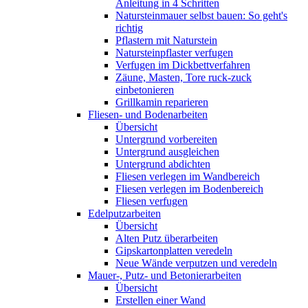
Anleitung in 4 Schritten
Natursteinmauer selbst bauen: So geht's
richtig
Pflastern mit Naturstein
Natursteinpflaster verfugen
Verfugen im Dickbettverfahren
Zäune, Masten, Tore ruck-zuck
einbetonieren
Grillkamin reparieren
Fliesen- und Bodenarbeiten
Übersicht
Untergrund vorbereiten
Untergrund ausgleichen
Untergrund abdichten
Fliesen verlegen im Wandbereich
Fliesen verlegen im Bodenbereich
Fliesen verfugen
Edelputzarbeiten
Übersicht
Alten Putz überarbeiten
Gipskartonplatten veredeln
Neue Wände verputzen und veredeln
Mauer-, Putz- und Betonierarbeiten
Übersicht
Erstellen einer Wand