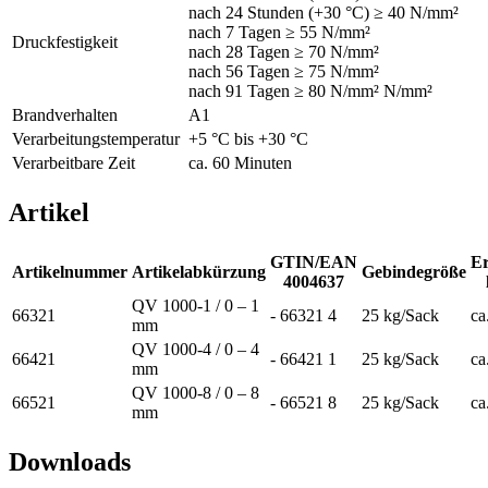
nach 24 Stunden (+30 °C) ≥ 40 N/mm²
nach 7 Tagen ≥ 55 N/mm²
Druckfestigkeit
nach 28 Tagen ≥ 70 N/mm²
nach 56 Tagen ≥ 75 N/mm²
nach 91 Tagen ≥ 80 N/mm² N/mm²
Brandverhalten
A1
Verarbeitungstemperatur
+5 °C bis +30 °C
Verarbeitbare Zeit
ca. 60 Minuten
Artikel
GTIN/EAN
Er
Artikelnummer
Artikelabkürzung
Gebindegröße
4004637
QV 1000-1 / 0 – 1
66321
- 66321 4
25 kg/Sack
ca
mm
QV 1000-4 / 0 – 4
66421
- 66421 1
25 kg/Sack
ca
mm
QV 1000-8 / 0 – 8
66521
- 66521 8
25 kg/Sack
ca
mm
Downloads