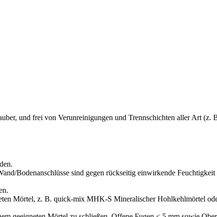
auber, und frei von Verunreinigungen und Trennschichten aller Art (
z. 
den.
d Wand/Bodenanschlüsse sind gegen rückseitig einwirkende Feuchtigk
en.
eten Mörtel, z. B. quick-mix MHK-S Mineralischer Hohlkehlmörtel ode
m geeigneten Mörtel zu schließen. Offene Fugen < 5 mm sowie Oberflä