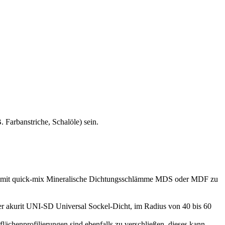
B.
Farbanstriche, Schalöle) sein.
eit mit quick-mix Mineralische Dichtungsschlämme MDS oder MDF zu
r akurit UNI-SD Universal Sockel-Dicht, im Radius von 40 bis 60
chenprofilierungen sind ebenfalls zu verschließen, dieses kann