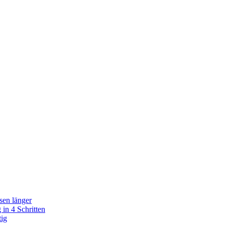
sen länger
in 4 Schritten
tig