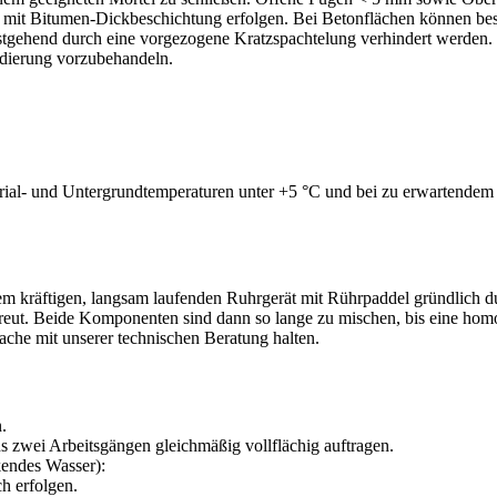
 mit Bitumen-Dickbeschichtung erfolgen. Bei Betonflächen können beso
stgehend durch eine vorgezogene Kratzspachtelung verhindert werden.
dierung vorzubehandeln.
erial- und Untergrundtemperaturen unter +5 °C und bei zu erwartendem 
 kräftigen, langsam laufenden Ruhrgerät mit Rührpaddel gründlich d
reut. Beide Komponenten sind dann so lange zu mischen, bis eine homo
ache mit unserer technischen Beratung halten.
.
ns zwei Arbeitsgängen gleichmäßig vollflächig auftragen.
endes Wasser):
ch erfolgen.