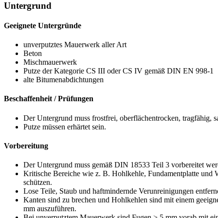
Untergrund
Geeignete Untergründe
unverputztes Mauerwerk aller Art
Beton
Mischmauerwerk
Putze der Kategorie CS III oder CS IV gemäß DIN EN 998-1
alte Bitumenabdichtungen
Beschaffenheit / Prüfungen
Der Untergrund muss frostfrei, oberflächentrocken, tragfähig, s
Putze müssen erhärtet sein.
Vorbereitung
Der Untergrund muss gemäß DIN 18533 Teil 3 vorbereitet wer
Kritische Bereiche wie z. B. Hohlkehle, Fundamentplatte un
schützen.
Lose Teile, Staub und haftmindernde Verunreinigungen entfern
Kanten sind zu brechen und Hohlkehlen sind mit einem geeign
mm auszuführen.
Bei unverputztem Mauerwerk sind Fugen > 5 mm vorab mit eine