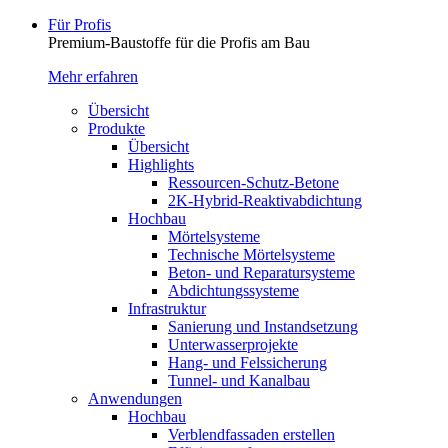
Für Profis
Premium-Baustoffe für die Profis am Bau
Mehr erfahren
Übersicht
Produkte
Übersicht
Highlights
Ressourcen-Schutz-Betone
2K-Hybrid-Reaktivab­dichtung
Hochbau
Mörtelsysteme
Technische Mörtelsysteme
Beton- und Reparatursysteme
Abdichtungssysteme
Infrastruktur
Sanierung und Instandsetzung
Unterwasserprojekte
Hang- und Felssicherung
Tunnel- und Kanalbau
Anwendungen
Hochbau
Verblendfassaden erstellen