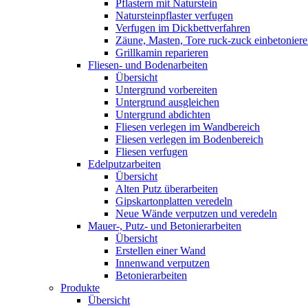
Pflastern mit Naturstein
Natursteinpflaster verfugen
Verfugen im Dickbettverfahren
Zäune, Masten, Tore ruck-zuck einbetonier
Grillkamin reparieren
Fliesen- und Bodenarbeiten
Übersicht
Untergrund vorbereiten
Untergrund ausgleichen
Untergrund abdichten
Fliesen verlegen im Wandbereich
Fliesen verlegen im Bodenbereich
Fliesen verfugen
Edelputzarbeiten
Übersicht
Alten Putz überarbeiten
Gipskartonplatten veredeln
Neue Wände verputzen und veredeln
Mauer-, Putz- und Betonierarbeiten
Übersicht
Erstellen einer Wand
Innenwand verputzen
Betonierarbeiten
Produkte
Übersicht