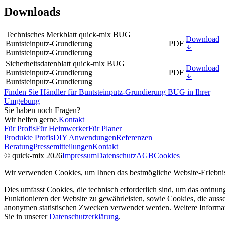
Downloads
Technisches Merkblatt quick-mix BUG
Download
Buntsteinputz-Grundierung
PDF
Buntsteinputz-Grundierung
Sicherheitsdatenblatt quick-mix BUG
Download
Buntsteinputz-Grundierung
PDF
Buntsteinputz-Grundierung
Finden Sie Händler für Buntsteinputz-Grundierung BUG in Ihrer
Umgebung
Sie haben noch Fragen?
Wir helfen gerne.
Kontakt
Für Profis
Für Heimwerker
Für Planer
Produkte Profis
DIY Anwendungen
Referenzen
Beratung
Pressemitteilungen
Kontakt
© quick-mix 2026
Impressum
Datenschutz
AGB
Cookies
Wir verwenden Cookies, um Ihnen das bestmögliche Website-Erlebnis
Dies umfasst Cookies, die technisch erforderlich sind, um das ordnu
Funktionieren der Website zu gewährleisten, sowie Cookies, die aussc
anonymen statistischen Zwecken verwendet werden. Weitere Informa
Sie in unserer
Datenschutzerklärung
.