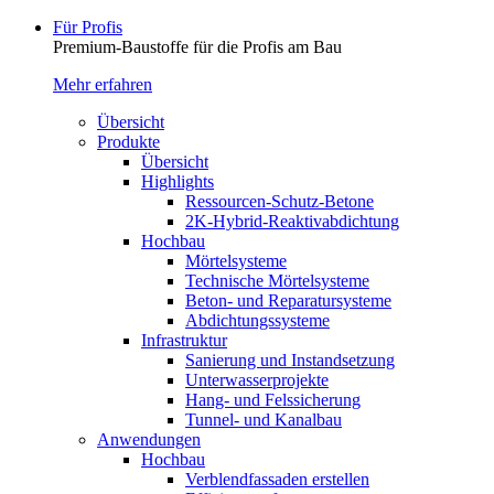
Für Profis
Premium-Baustoffe für die Profis am Bau
Mehr erfahren
Übersicht
Produkte
Übersicht
Highlights
Ressourcen-Schutz-Betone
2K-Hybrid-Reaktivab­dichtung
Hochbau
Mörtelsysteme
Technische Mörtelsysteme
Beton- und Reparatursysteme
Abdichtungssysteme
Infrastruktur
Sanierung und Instandsetzung
Unterwasserprojekte
Hang- und Felssicherung
Tunnel- und Kanalbau
Anwendungen
Hochbau
Verblendfassaden erstellen