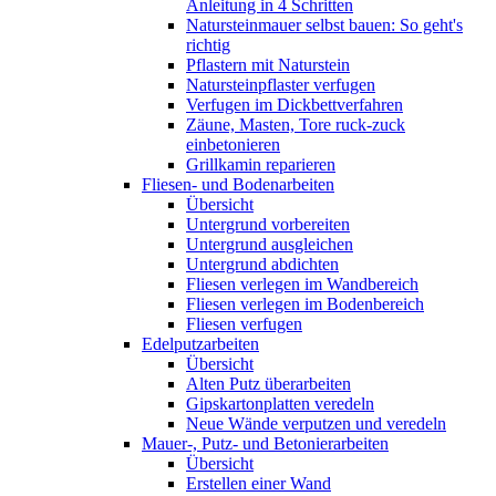
Anleitung in 4 Schritten
Natursteinmauer selbst bauen: So geht's
richtig
Pflastern mit Naturstein
Natursteinpflaster verfugen
Verfugen im Dickbettverfahren
Zäune, Masten, Tore ruck-zuck
einbetonieren
Grillkamin reparieren
Fliesen- und Bodenarbeiten
Übersicht
Untergrund vorbereiten
Untergrund ausgleichen
Untergrund abdichten
Fliesen verlegen im Wandbereich
Fliesen verlegen im Bodenbereich
Fliesen verfugen
Edelputzarbeiten
Übersicht
Alten Putz überarbeiten
Gipskartonplatten veredeln
Neue Wände verputzen und veredeln
Mauer-, Putz- und Betonierarbeiten
Übersicht
Erstellen einer Wand