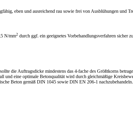
 saugfähig, eben und ausreichend rau sowie frei von Ausblühungen und 
2
 1,5 N/mm
durch ggf. ein geeignetes Vorbehandlungsverfahren sicher zu 
sollte die Auftragsdicke mindestens das 4-fache des Größtkorns betrag
rall und eine optimale Betonqualität wird durch gleichmäßige Kreisbe
r frische Beton gemäß DIN 1045 sowie DIN EN 206-1 nachzubehandeln.