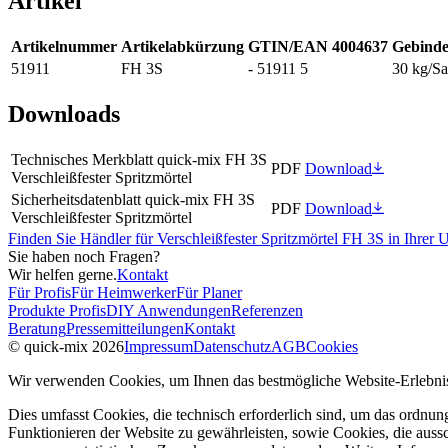
Artikel
Artikelnummer
Artikelabkürzung
GTIN/EAN 4004637
Gebinde
51911
FH 3S
- 51911 5
30 kg/S
Downloads
Technisches Merkblatt quick-mix FH 3S
PDF
Download
Verschleißfester Spritzmörtel
Sicherheitsdatenblatt quick-mix FH 3S
PDF
Download
Verschleißfester Spritzmörtel
Finden Sie Händler für Verschleißfester Spritzmörtel FH 3S in Ihre
Sie haben noch Fragen?
Wir helfen gerne.
Kontakt
Für Profis
Für Heimwerker
Für Planer
Produkte Profis
DIY Anwendungen
Referenzen
Beratung
Pressemitteilungen
Kontakt
© quick-mix 2026
Impressum
Datenschutz
AGB
Cookies
Wir verwenden Cookies, um Ihnen das bestmögliche Website-Erlebnis
Dies umfasst Cookies, die technisch erforderlich sind, um das ordnu
Funktionieren der Website zu gewährleisten, sowie Cookies, die aussc