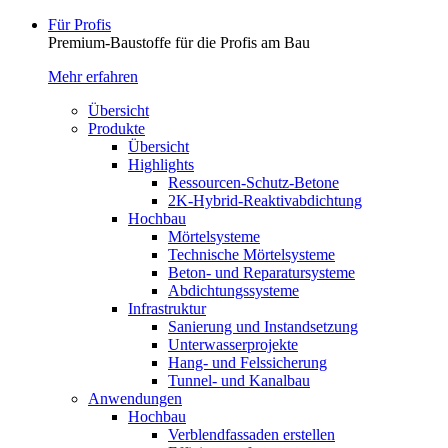
Für Profis
Premium-Baustoffe für die Profis am Bau
Mehr erfahren
Übersicht
Produkte
Übersicht
Highlights
Ressourcen-Schutz-Betone
2K-Hybrid-Reaktivab­dichtung
Hochbau
Mörtelsysteme
Technische Mörtelsysteme
Beton- und Reparatursysteme
Abdichtungssysteme
Infrastruktur
Sanierung und Instandsetzung
Unterwasserprojekte
Hang- und Felssicherung
Tunnel- und Kanalbau
Anwendungen
Hochbau
Verblendfassaden erstellen