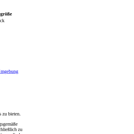
größe
ack
r Umgebung
 zu bieten.
ngsgemäße
hließlich zu