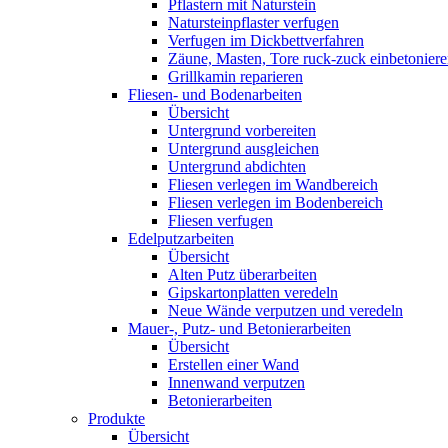
Pflastern mit Naturstein
Natursteinpflaster verfugen
Verfugen im Dickbettverfahren
Zäune, Masten, Tore ruck-zuck einbetonier
Grillkamin reparieren
Fliesen- und Bodenarbeiten
Übersicht
Untergrund vorbereiten
Untergrund ausgleichen
Untergrund abdichten
Fliesen verlegen im Wandbereich
Fliesen verlegen im Bodenbereich
Fliesen verfugen
Edelputzarbeiten
Übersicht
Alten Putz überarbeiten
Gipskartonplatten veredeln
Neue Wände verputzen und veredeln
Mauer-, Putz- und Betonierarbeiten
Übersicht
Erstellen einer Wand
Innenwand verputzen
Betonierarbeiten
Produkte
Übersicht