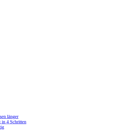
sen länger
in 4 Schritten
tig