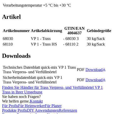
Verarbeitungstemperatur
+5 °C bis +30 °C
Artikel
GTIN/EAN
Artikelnummer
Artikelabkürzung
Gebindegröße
4004637
68030
VP 1 - Trass
- 68030 3
30 kg/Sack
68110
VP 1 - Trass HS
- 68110 2
30 kg/Sack
Downloads
Technisches Datenblatt quick-mix VP 1 Trass
PDF
Download
Trass Verpress- und Verfüllmörtel
Sicherheitsdatenblatt quick-mix VP 1
PDF
Download
Trass Verpress- und Verfüllmörtel
Finden Sie Händler für Trass Verpress- und Verfüllmörtel VP 1
Trass in Ihrer Umgebung
Sie haben noch Fragen?
Wir helfen gerne.
Kontakt
Für Profis
Für Heimwerker
Für Planer
Produkte Profis
DIY Anwendungen
Referenzen