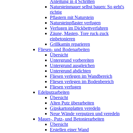
Anleitung in 4 Schritten
Natursteinmauer selbst bauen: So geht's
richtig
Pflastern mit Naturstein
Natursteinpflaster verfugen
Verfugen im Dickbettverfahren
Zäune, Masten, Tore ruck-zuck
einbetonieren
Grillkamin reparieren
Fliesen- und Bodenarbeiten
Übersicht
Untergrund vorbereiten
Untergrund ausgleichen
Untergrund abdichten
Fliesen verlegen im Wandbereich
Fliesen verlegen im Bodenbereich
Fliesen verfugen
Edelputzarbeiten
Übersicht
Alten Putz überarbeiten
Gipskartonplatten veredeln
Neue Wände verputzen und veredeln
Mauer-, Putz- und Betonierarbeiten
Übersicht
Erstellen einer Wand