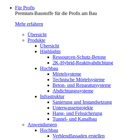
Für Profis
Premium-Baustoffe für die Profis am Bau
Mehr erfahren
Übersicht
Produkte
Übersicht
Highlights
Ressourcen-Schutz-Betone
2K-Hybrid-Reaktivab­dichtung
Hochbau
Mörtelsysteme
Technische Mörtelsysteme
Beton- und Reparatursysteme
Abdichtungssysteme
Infrastruktur
Sanierung und Instandsetzung
Unterwasserprojekte
Hang- und Felssicherung
Tunnel- und Kanalbau
Anwendungen
Hochbau
Verblendfassaden erstellen